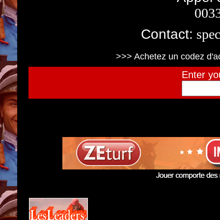
003
Contact:
spec
>>> Achetez un codez d'acc
Enter yo